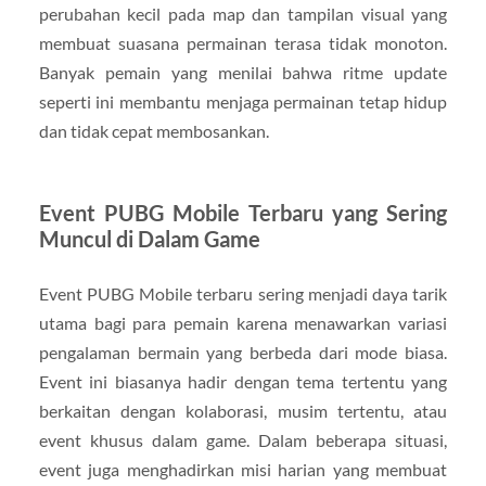
perubahan kecil pada map dan tampilan visual yang
membuat suasana permainan terasa tidak monoton.
Banyak pemain yang menilai bahwa ritme update
seperti ini membantu menjaga permainan tetap hidup
dan tidak cepat membosankan.
Event PUBG Mobile Terbaru yang Sering
Muncul di Dalam Game
Event PUBG Mobile terbaru sering menjadi daya tarik
utama bagi para pemain karena menawarkan variasi
pengalaman bermain yang berbeda dari mode biasa.
Event ini biasanya hadir dengan tema tertentu yang
berkaitan dengan kolaborasi, musim tertentu, atau
event khusus dalam game. Dalam beberapa situasi,
event juga menghadirkan misi harian yang membuat