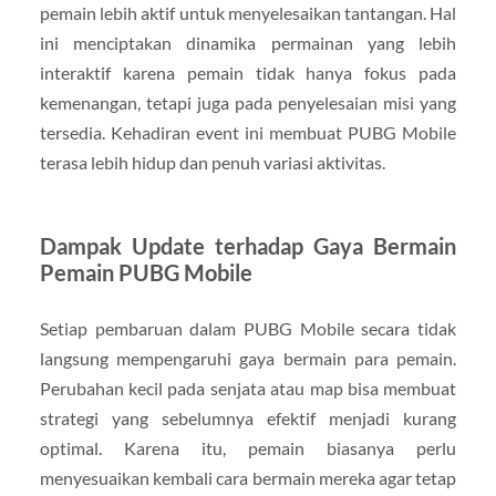
pemain lebih aktif untuk menyelesaikan tantangan. Hal
ini menciptakan dinamika permainan yang lebih
interaktif karena pemain tidak hanya fokus pada
kemenangan, tetapi juga pada penyelesaian misi yang
tersedia. Kehadiran event ini membuat PUBG Mobile
terasa lebih hidup dan penuh variasi aktivitas.
Dampak Update terhadap Gaya Bermain
Pemain PUBG Mobile
Setiap pembaruan dalam PUBG Mobile secara tidak
langsung mempengaruhi gaya bermain para pemain.
Perubahan kecil pada senjata atau map bisa membuat
strategi yang sebelumnya efektif menjadi kurang
optimal. Karena itu, pemain biasanya perlu
menyesuaikan kembali cara bermain mereka agar tetap