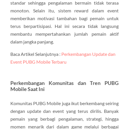
standar sehingga pengalaman bermain tidak terasa
monoton. Selain itu, sistem reward dalam event
memberikan motivasi tambahan bagi pemain untuk
terus berpartisipasi. Hal ini secara tidak langsung
membantu mempertahankan jumlah pemain aktif
dalam jangka panjang.
Baca Artikel Selanjutnya :
Perkembangan Update dan
Event PUBG Mobile Terbaru
Perkembangan Komunitas dan Tren PUBG
Mobile Saat Ini
Komunitas PUBG Mobile juga ikut berkembang seiring
dengan update dan event yang terus dirilis. Banyak
pemain yang berbagi pengalaman, strategi, hingga
momen menarik dari dalam game melalui berbagai