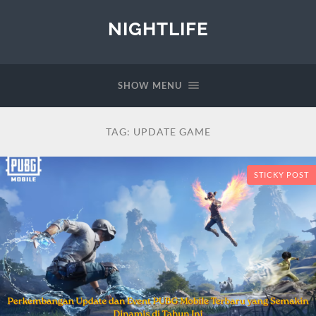
NIGHTLIFE
SHOW MENU
TAG:
UPDATE GAME
STICKY POST