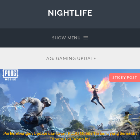
NIGHTLIFE
SHOW MENU
TAG:
GAMING UPDATE
STICKY POST