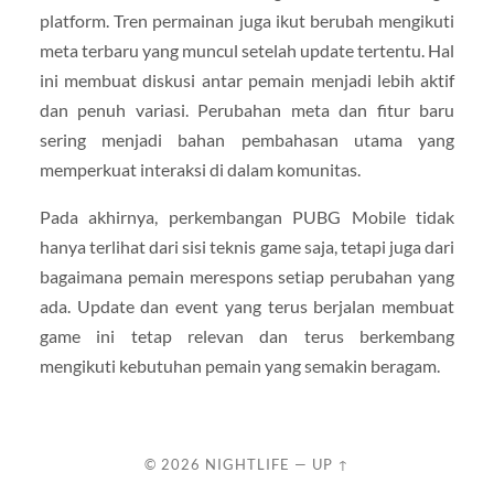
platform. Tren permainan juga ikut berubah mengikuti
meta terbaru yang muncul setelah update tertentu. Hal
ini membuat diskusi antar pemain menjadi lebih aktif
dan penuh variasi. Perubahan meta dan fitur baru
sering menjadi bahan pembahasan utama yang
memperkuat interaksi di dalam komunitas.
Pada akhirnya, perkembangan PUBG Mobile tidak
hanya terlihat dari sisi teknis game saja, tetapi juga dari
bagaimana pemain merespons setiap perubahan yang
ada. Update dan event yang terus berjalan membuat
game ini tetap relevan dan terus berkembang
mengikuti kebutuhan pemain yang semakin beragam.
© 2026
NIGHTLIFE
—
UP ↑