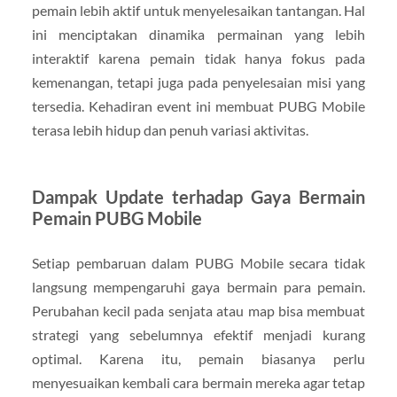
pemain lebih aktif untuk menyelesaikan tantangan. Hal
ini menciptakan dinamika permainan yang lebih
interaktif karena pemain tidak hanya fokus pada
kemenangan, tetapi juga pada penyelesaian misi yang
tersedia. Kehadiran event ini membuat PUBG Mobile
terasa lebih hidup dan penuh variasi aktivitas.
Dampak Update terhadap Gaya Bermain
Pemain PUBG Mobile
Setiap pembaruan dalam PUBG Mobile secara tidak
langsung mempengaruhi gaya bermain para pemain.
Perubahan kecil pada senjata atau map bisa membuat
strategi yang sebelumnya efektif menjadi kurang
optimal. Karena itu, pemain biasanya perlu
menyesuaikan kembali cara bermain mereka agar tetap