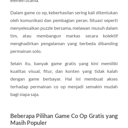
elemen utama.
Dalam game co op, keberhasilan sering kali ditentukan
oleh komunikasi dan pembagian peran. Situasi seperti
menyelesaikan puzzle bersama, melawan musuh dalam
tim, atau membangun markas secara kolektif
menghadirkan pengalaman yang berbeda dibanding
permainan solo.
Selain itu, banyak game gratis yang kini memiliki
kualitas visual, fitur, dan konten yang tidak kalah
dengan game berbayar. Hal ini membuat akses
terhadap permainan co op menjadi semakin mudah
bagi siapa saja.
Beberapa Pilihan Game Co Op Gratis yang
Masih Populer