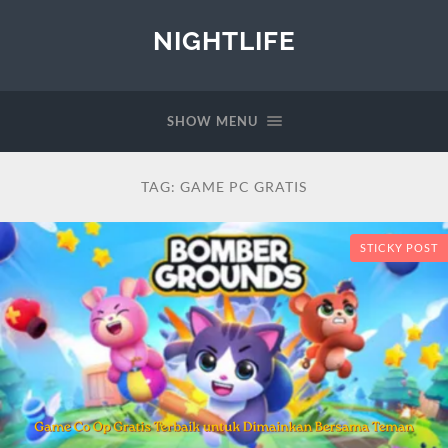
NIGHTLIFE
SHOW MENU
TAG:
GAME PC GRATIS
STICKY POST