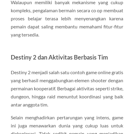
Walaupun memiliki banyak mekanisme yang cukup
kompleks, pengalaman bermain secara co op membuat
proses belajar terasa lebih menyenangkan karena
pemain dapat saling membantu memahami fitur-fitur
yang tersedia.
Destiny 2 dan Aktivitas Berbasis Tim
Destiny 2 menjadi salah satu contoh game online gratis
yang berhasil menggabungkan elemen shooter dengan
permainan kooperatif. Berbagai aktivitas seperti strike,
dungeon, hingga raid menuntut koordinasi yang baik
antar anggota tim.
Selain menghadirkan pertarungan yang intens, game
ini juga menawarkan dunia yang cukup luas untuk
dieksplorasi. Tidak sedikit pemain yang menjadikan