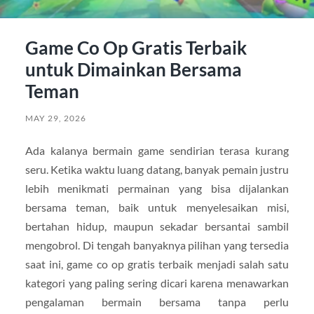
Game Co Op Gratis Terbaik
untuk Dimainkan Bersama
Teman
MAY 29, 2026
Ada kalanya bermain game sendirian terasa kurang
seru. Ketika waktu luang datang, banyak pemain justru
lebih menikmati permainan yang bisa dijalankan
bersama teman, baik untuk menyelesaikan misi,
bertahan hidup, maupun sekadar bersantai sambil
mengobrol. Di tengah banyaknya pilihan yang tersedia
saat ini, game co op gratis terbaik menjadi salah satu
kategori yang paling sering dicari karena menawarkan
pengalaman bermain bersama tanpa perlu